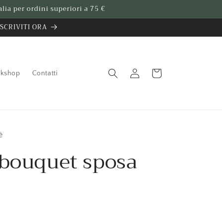
lia per ordini superiori a 75 €
 ISCRIVITI ORA
Accedi
Carrello
kshop
Contatti
è
 bouquet sposa