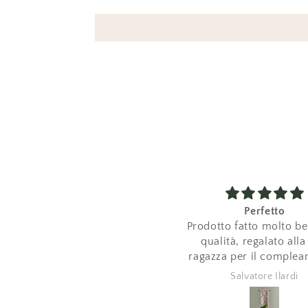
Portafedi
Perfetto
Molto bello
Prodotto fatto molto be
qualità, regalato all
ragazza per il complea
ha adorato! consiglio v
Giovanna Spinzo
Salvatore Ilardi