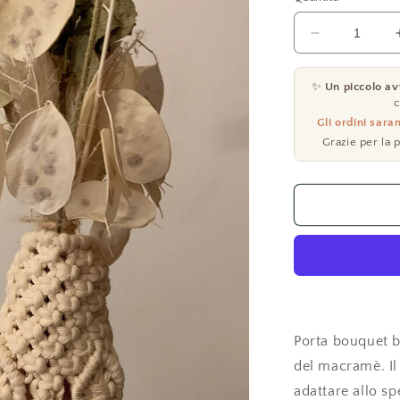
Diminuisci
quantità
per
✨
Un piccolo avv
Porta
c
bouquet
Gli ordini sara
sposa
Grazie per la 
Porta bouquet b
del macramè. Il
adattare allo sp