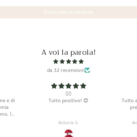
Scrivi una recensione
A voi la parola!
da 32 recensioni
👍🏼
ne e di
Tutto positivo! 😊
Tutto 
a mia
pre
nno, lo
ivamente
Roberta S.
An