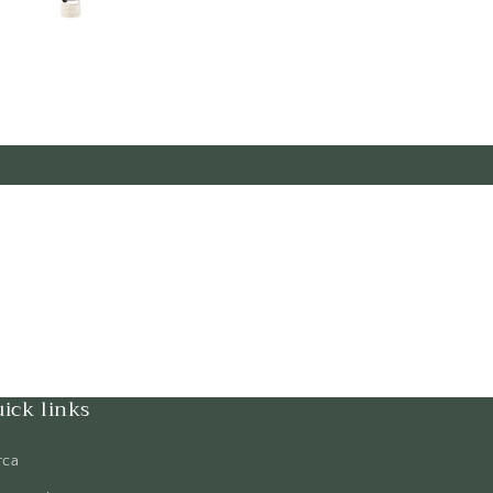
ick links
rca