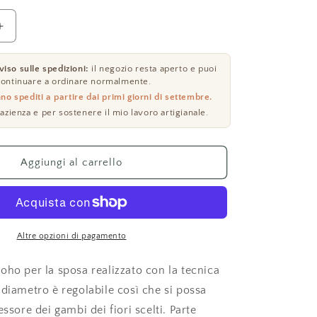
Aumenta
quantità
per
iso sulle spedizioni:
il negozio resta aperto e puoi
Porta
ontinuare a ordinare normalmente.
bouquet
nno spediti a partire dai primi giorni di settembre.
sposa
pazienza e per sostenere il mio lavoro artigianale.
Aggiungi al carrello
Altre opzioni di pagamento
oho per la sposa realizzato con la tecnica
 diametro è regolabile così che si possa
essore dei gambi dei fiori scelti. Parte