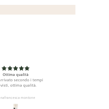
Ottima qualità
Eccezionale 😍
arrivato secondo i tempi
Ho acquistato questo cors
visti, ottima qualità.
che dire bellissimo una
spiegazione eccellente, m
piace un sacco come spie
nafrancesca montone
Angelica Creanza
Marta, top top top disponibil
molto carina ❤️ grazie mille