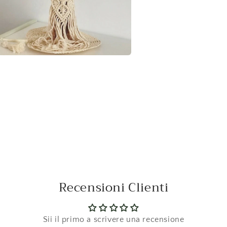
nuti
ediali
ra
le
Recensioni Clienti
Sii il primo a scrivere una recensione