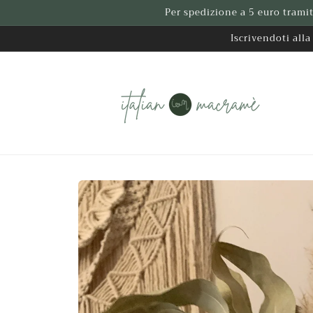
Vai
Per spedizione a 5 euro tramit
direttamente
ai contenuti
Iscrivendoti all
Passa alle
informazioni
sul
prodotto