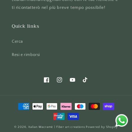
ti ricontatterò nel più breve tempo possibile!
Quick links
Cerca
Resi e rimborsi
Facebook
Instagram
YouTube
TikTok
Metodi
di
pagamento
© 2026,
Italian Macramè | Fiber art creations
Powered by Shopify