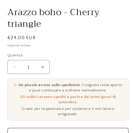
Arazzo boho - Cherry
triangle
Prezzo
€24,00 EUR
di
Imposte incluse.
listino
Quantità
Diminuisci
Aumenta
quantità
quantità
per
per
✨
Un piccolo avviso sulle spedizioni:
il negozio resta aperto
Arazzo
Arazzo
e puoi continuare a ordinare normalmente.
boho
boho
Gli ordini saranno spediti a partire dai primi giorni di
-
-
settembre.
Cherry
Cherry
Grazie per la pazienza e per sostenere il mio lavoro
triangle
triangle
artigianale.